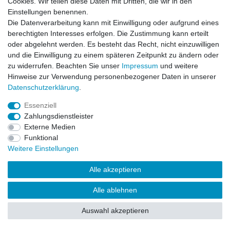
Cookies. Wir teilen diese Daten mit Dritten, die wir in den
Impressum
Daten­schutz­erklärung
AGB
Einstellungen benennen.
Die Datenverarbeitung kann mit Einwilligung oder aufgrund eines
berechtigten Interesses erfolgen. Die Zustimmung kann erteilt
Barrierefreiheitserklärung
Widerrufs­recht
oder abgelehnt werden. Es besteht das Recht, nicht einzuwilligen
und die Einwilligung zu einem späteren Zeitpunkt zu ändern oder
zu widerrufen. Beachten Sie unser
Impressum
und weitere
Kontakt
Vertrag widerrufen
Hinweise zur Verwendung personenbezogener Daten in unserer
Daten­schutz­erklärung
.
Essenziell
© Copyright 2026 | Alle Rechte vorbehalten.
Zahlungsdienstleister
Externe Medien
Funktional
Weitere Einstellungen
Alle akzeptieren
Alle ablehnen
Auswahl akzeptieren