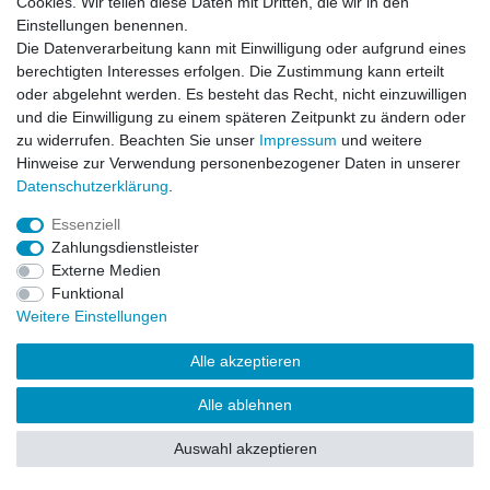
Cookies. Wir teilen diese Daten mit Dritten, die wir in den
Impressum
Daten­schutz­erklärung
AGB
Einstellungen benennen.
Die Datenverarbeitung kann mit Einwilligung oder aufgrund eines
berechtigten Interesses erfolgen. Die Zustimmung kann erteilt
Barrierefreiheitserklärung
Widerrufs­recht
oder abgelehnt werden. Es besteht das Recht, nicht einzuwilligen
und die Einwilligung zu einem späteren Zeitpunkt zu ändern oder
zu widerrufen. Beachten Sie unser
Impressum
und weitere
Kontakt
Vertrag widerrufen
Hinweise zur Verwendung personenbezogener Daten in unserer
Daten­schutz­erklärung
.
Essenziell
© Copyright 2026 | Alle Rechte vorbehalten.
Zahlungsdienstleister
Externe Medien
Funktional
Weitere Einstellungen
Alle akzeptieren
Alle ablehnen
Auswahl akzeptieren