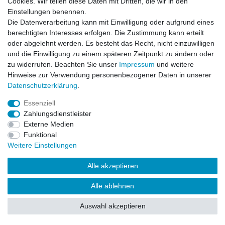
Cookies. Wir teilen diese Daten mit Dritten, die wir in den
Impressum
Daten­schutz­erklärung
AGB
Einstellungen benennen.
Die Datenverarbeitung kann mit Einwilligung oder aufgrund eines
berechtigten Interesses erfolgen. Die Zustimmung kann erteilt
Barrierefreiheitserklärung
Widerrufs­recht
oder abgelehnt werden. Es besteht das Recht, nicht einzuwilligen
und die Einwilligung zu einem späteren Zeitpunkt zu ändern oder
zu widerrufen. Beachten Sie unser
Impressum
und weitere
Kontakt
Vertrag widerrufen
Hinweise zur Verwendung personenbezogener Daten in unserer
Daten­schutz­erklärung
.
Essenziell
© Copyright 2026 | Alle Rechte vorbehalten.
Zahlungsdienstleister
Externe Medien
Funktional
Weitere Einstellungen
Alle akzeptieren
Alle ablehnen
Auswahl akzeptieren