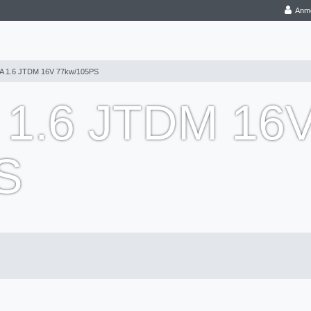
Anm
A 1.6 JTDM 16V 77kw/105PS
 1.6 JTDM 16
S