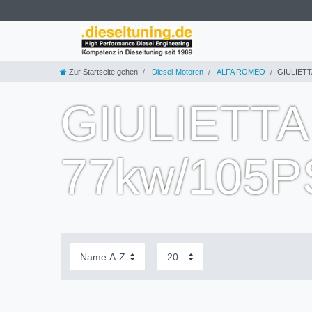
Zur Startseite gehen
Diesel-Motoren
ALFA ROMEO
GIULIETT
GIULIETTA
77kw/105P