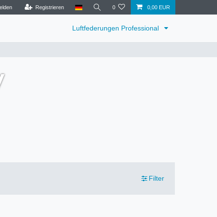
elden
Registrieren
0
0,00 EUR
Luftfederungen Professional
V
Filter