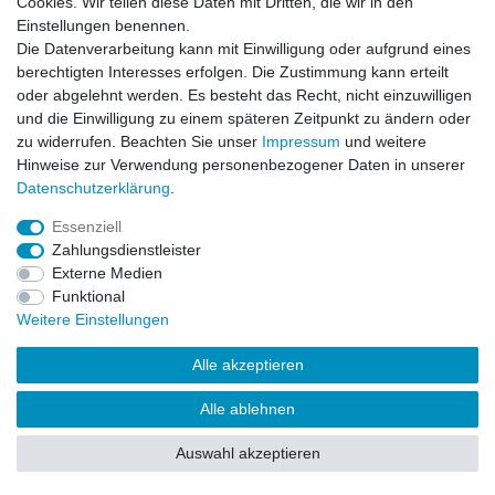
Cookies. Wir teilen diese Daten mit Dritten, die wir in den
Impressum
Daten­schutz­erklärung
AGB
Einstellungen benennen.
Die Datenverarbeitung kann mit Einwilligung oder aufgrund eines
berechtigten Interesses erfolgen. Die Zustimmung kann erteilt
Barrierefreiheitserklärung
Widerrufs­recht
oder abgelehnt werden. Es besteht das Recht, nicht einzuwilligen
und die Einwilligung zu einem späteren Zeitpunkt zu ändern oder
zu widerrufen. Beachten Sie unser
Impressum
und weitere
Kontakt
Vertrag widerrufen
Hinweise zur Verwendung personenbezogener Daten in unserer
Daten­schutz­erklärung
.
Essenziell
© Copyright 2026 | Alle Rechte vorbehalten.
Zahlungsdienstleister
Externe Medien
Funktional
Weitere Einstellungen
Alle akzeptieren
Alle ablehnen
Auswahl akzeptieren