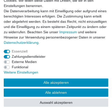
Cookies. Wir teilen diese Daten mit Dritten, die wir in den
Impressum
Daten­schutz­erklärung
AGB
Einstellungen benennen.
Die Datenverarbeitung kann mit Einwilligung oder aufgrund eines
berechtigten Interesses erfolgen. Die Zustimmung kann erteilt
Barrierefreiheitserklärung
Widerrufs­recht
oder abgelehnt werden. Es besteht das Recht, nicht einzuwilligen
und die Einwilligung zu einem späteren Zeitpunkt zu ändern oder
zu widerrufen. Beachten Sie unser
Impressum
und weitere
Kontakt
Vertrag widerrufen
Hinweise zur Verwendung personenbezogener Daten in unserer
Daten­schutz­erklärung
.
Essenziell
© Copyright 2026 | Alle Rechte vorbehalten.
Zahlungsdienstleister
Externe Medien
Funktional
Weitere Einstellungen
Alle akzeptieren
Alle ablehnen
Auswahl akzeptieren