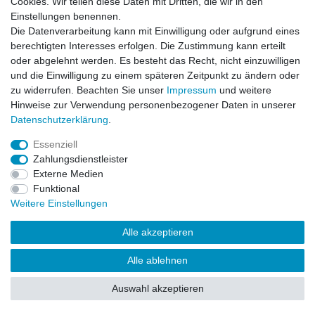
Cookies. Wir teilen diese Daten mit Dritten, die wir in den
Einstellungen benennen.
Impressum
Daten­schutz­erklärung
AGB
Die Datenverarbeitung kann mit Einwilligung oder aufgrund eines
berechtigten Interesses erfolgen. Die Zustimmung kann erteilt
oder abgelehnt werden. Es besteht das Recht, nicht einzuwilligen
Barrierefreiheitserklärung
Widerrufs­recht
und die Einwilligung zu einem späteren Zeitpunkt zu ändern oder
zu widerrufen. Beachten Sie unser
Impressum
und weitere
Hinweise zur Verwendung personenbezogener Daten in unserer
Kontakt
Daten­schutz­erklärung
.
Vertrag widerrufen
Essenziell
Zahlungsdienstleister
Externe Medien
© Copyright 2026 | Alle Rechte vorbehalten.
Funktional
Weitere Einstellungen
Alle akzeptieren
Alle ablehnen
Auswahl akzeptieren