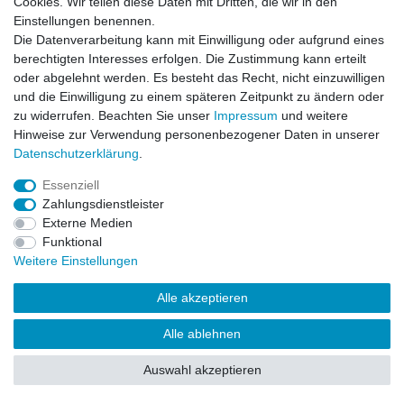
Cookies. Wir teilen diese Daten mit Dritten, die wir in den
Impressum
Daten­schutz­erklärung
AGB
Einstellungen benennen.
Die Datenverarbeitung kann mit Einwilligung oder aufgrund eines
berechtigten Interesses erfolgen. Die Zustimmung kann erteilt
Barrierefreiheitserklärung
Widerrufs­recht
oder abgelehnt werden. Es besteht das Recht, nicht einzuwilligen
und die Einwilligung zu einem späteren Zeitpunkt zu ändern oder
zu widerrufen. Beachten Sie unser
Impressum
und weitere
Kontakt
Vertrag widerrufen
Hinweise zur Verwendung personenbezogener Daten in unserer
Daten­schutz­erklärung
.
Essenziell
© Copyright 2026 | Alle Rechte vorbehalten.
Zahlungsdienstleister
Externe Medien
Funktional
Weitere Einstellungen
Alle akzeptieren
Alle ablehnen
Auswahl akzeptieren