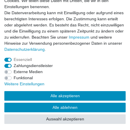
Cookies. Wir teilen diese Daten mit Dritten, die wir in den
Impressum
Daten­schutz­erklärung
AGB
Einstellungen benennen.
Die Datenverarbeitung kann mit Einwilligung oder aufgrund eines
berechtigten Interesses erfolgen. Die Zustimmung kann erteilt
Barrierefreiheitserklärung
Widerrufs­recht
oder abgelehnt werden. Es besteht das Recht, nicht einzuwilligen
und die Einwilligung zu einem späteren Zeitpunkt zu ändern oder
zu widerrufen. Beachten Sie unser
Impressum
und weitere
Kontakt
Vertrag widerrufen
Hinweise zur Verwendung personenbezogener Daten in unserer
Daten­schutz­erklärung
.
Essenziell
© Copyright 2026 | Alle Rechte vorbehalten.
Zahlungsdienstleister
Externe Medien
Funktional
Weitere Einstellungen
Alle akzeptieren
Alle ablehnen
Auswahl akzeptieren