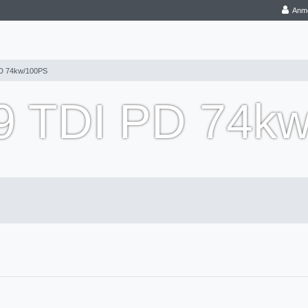
Anm
PD 74kw/100PS
,9 TDI PD 74k