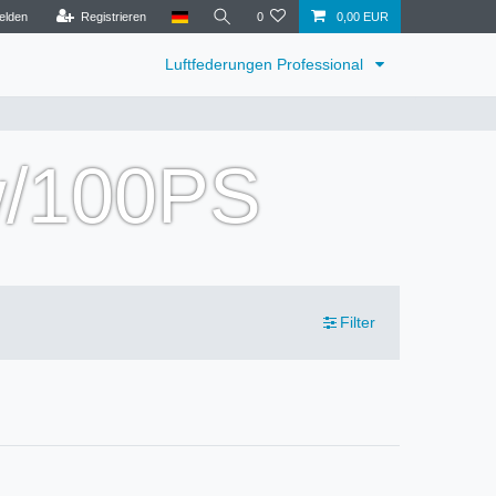
elden
Registrieren
0
0,00 EUR
Luftfederungen Professional
w/100PS
Filter