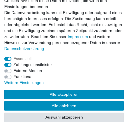
Cookies. Wir teilen diese Daten mit Dritten, die wir in den
Impressum
Daten­schutz­erklärung
AGB
Einstellungen benennen.
Die Datenverarbeitung kann mit Einwilligung oder aufgrund eines
berechtigten Interesses erfolgen. Die Zustimmung kann erteilt
Barrierefreiheitserklärung
Widerrufs­recht
oder abgelehnt werden. Es besteht das Recht, nicht einzuwilligen
und die Einwilligung zu einem späteren Zeitpunkt zu ändern oder
zu widerrufen. Beachten Sie unser
Impressum
und weitere
Kontakt
Vertrag widerrufen
Hinweise zur Verwendung personenbezogener Daten in unserer
Daten­schutz­erklärung
.
Essenziell
© Copyright 2026 | Alle Rechte vorbehalten.
Zahlungsdienstleister
Externe Medien
Funktional
Weitere Einstellungen
Alle akzeptieren
Alle ablehnen
Auswahl akzeptieren