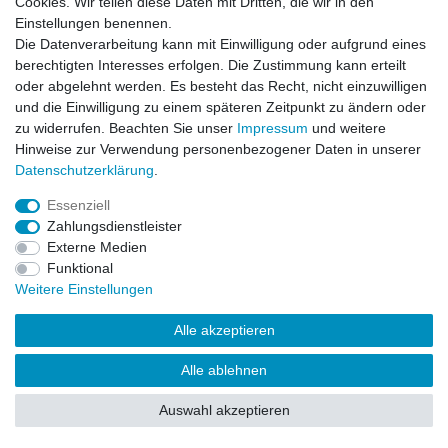
Cookies. Wir teilen diese Daten mit Dritten, die wir in den
Impressum
Daten­schutz­erklärung
AGB
Einstellungen benennen.
Die Datenverarbeitung kann mit Einwilligung oder aufgrund eines
berechtigten Interesses erfolgen. Die Zustimmung kann erteilt
Barrierefreiheitserklärung
Widerrufs­recht
oder abgelehnt werden. Es besteht das Recht, nicht einzuwilligen
und die Einwilligung zu einem späteren Zeitpunkt zu ändern oder
zu widerrufen. Beachten Sie unser
Impressum
und weitere
Kontakt
Vertrag widerrufen
Hinweise zur Verwendung personenbezogener Daten in unserer
Daten­schutz­erklärung
.
Essenziell
© Copyright 2026 | Alle Rechte vorbehalten.
Zahlungsdienstleister
Externe Medien
Funktional
Weitere Einstellungen
Alle akzeptieren
Alle ablehnen
Auswahl akzeptieren