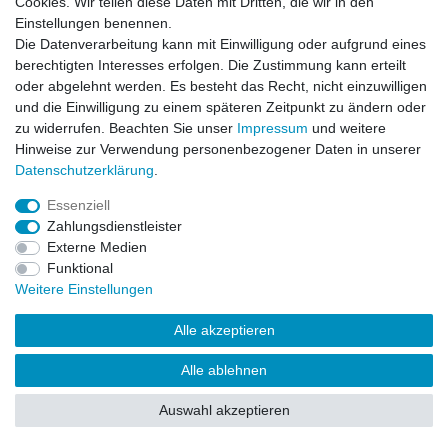
Cookies. Wir teilen diese Daten mit Dritten, die wir in den
Impressum
Daten­schutz­erklärung
AGB
Einstellungen benennen.
Die Datenverarbeitung kann mit Einwilligung oder aufgrund eines
berechtigten Interesses erfolgen. Die Zustimmung kann erteilt
Barrierefreiheitserklärung
Widerrufs­recht
oder abgelehnt werden. Es besteht das Recht, nicht einzuwilligen
und die Einwilligung zu einem späteren Zeitpunkt zu ändern oder
zu widerrufen. Beachten Sie unser
Impressum
und weitere
Kontakt
Vertrag widerrufen
Hinweise zur Verwendung personenbezogener Daten in unserer
Daten­schutz­erklärung
.
Essenziell
© Copyright 2026 | Alle Rechte vorbehalten.
Zahlungsdienstleister
Externe Medien
Funktional
Weitere Einstellungen
Alle akzeptieren
Alle ablehnen
Auswahl akzeptieren