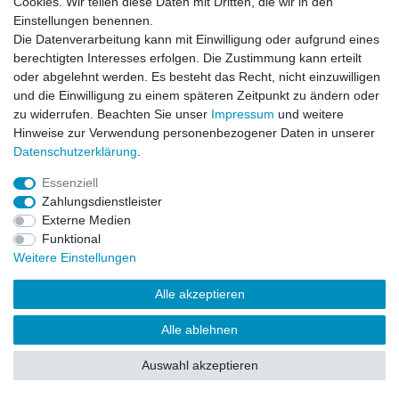
Cookies. Wir teilen diese Daten mit Dritten, die wir in den
Impressum
Daten­schutz­erklärung
AGB
Einstellungen benennen.
Die Datenverarbeitung kann mit Einwilligung oder aufgrund eines
berechtigten Interesses erfolgen. Die Zustimmung kann erteilt
Barrierefreiheitserklärung
Widerrufs­recht
oder abgelehnt werden. Es besteht das Recht, nicht einzuwilligen
und die Einwilligung zu einem späteren Zeitpunkt zu ändern oder
zu widerrufen. Beachten Sie unser
Impressum
und weitere
Kontakt
Vertrag widerrufen
Hinweise zur Verwendung personenbezogener Daten in unserer
Daten­schutz­erklärung
.
Essenziell
© Copyright 2026 | Alle Rechte vorbehalten.
Zahlungsdienstleister
Externe Medien
Funktional
Weitere Einstellungen
Alle akzeptieren
Alle ablehnen
Auswahl akzeptieren