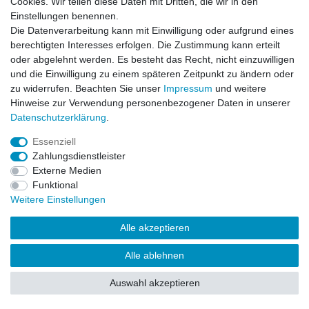
Cookies. Wir teilen diese Daten mit Dritten, die wir in den
Impressum
Daten­schutz­erklärung
AGB
Einstellungen benennen.
Die Datenverarbeitung kann mit Einwilligung oder aufgrund eines
berechtigten Interesses erfolgen. Die Zustimmung kann erteilt
Barrierefreiheitserklärung
Widerrufs­recht
oder abgelehnt werden. Es besteht das Recht, nicht einzuwilligen
und die Einwilligung zu einem späteren Zeitpunkt zu ändern oder
zu widerrufen. Beachten Sie unser
Impressum
und weitere
Kontakt
Vertrag widerrufen
Hinweise zur Verwendung personenbezogener Daten in unserer
Daten­schutz­erklärung
.
Essenziell
© Copyright 2026 | Alle Rechte vorbehalten.
Zahlungsdienstleister
Externe Medien
Funktional
Weitere Einstellungen
Alle akzeptieren
Alle ablehnen
Auswahl akzeptieren