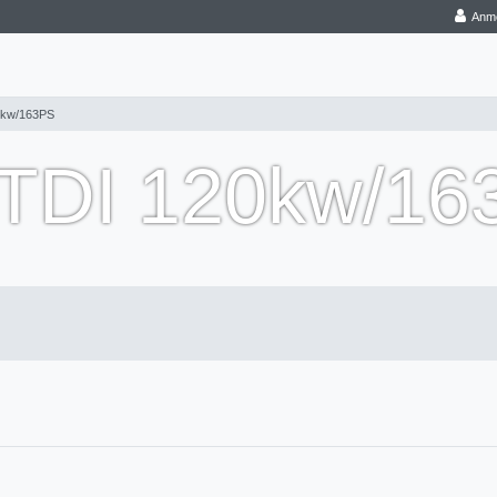
Anm
0kw/163PS
0TDI 120kw/1