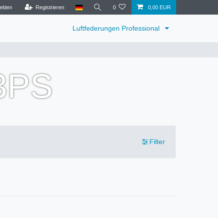
elden
Registrieren
0
0,00 EUR
Luftfederungen Professional
63PS
Filter