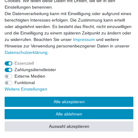
Cookies. Wir teilen diese Daten mit Dritten, die wir in den
Impressum
Daten­schutz­erklärung
AGB
Einstellungen benennen.
Die Datenverarbeitung kann mit Einwilligung oder aufgrund eines
berechtigten Interesses erfolgen. Die Zustimmung kann erteilt
Barrierefreiheitserklärung
Widerrufs­recht
oder abgelehnt werden. Es besteht das Recht, nicht einzuwilligen
und die Einwilligung zu einem späteren Zeitpunkt zu ändern oder
zu widerrufen. Beachten Sie unser
Impressum
und weitere
Kontakt
Vertrag widerrufen
Hinweise zur Verwendung personenbezogener Daten in unserer
Daten­schutz­erklärung
.
Essenziell
© Copyright 2026 | Alle Rechte vorbehalten.
Zahlungsdienstleister
Externe Medien
Funktional
Weitere Einstellungen
Alle akzeptieren
Alle ablehnen
Auswahl akzeptieren