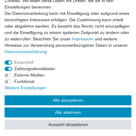
Cookies. Wir teilen diese Daten mit Dritten, die wir in den
Impressum
Daten­schutz­erklärung
AGB
Einstellungen benennen.
Die Datenverarbeitung kann mit Einwilligung oder aufgrund eines
berechtigten Interesses erfolgen. Die Zustimmung kann erteilt
Barrierefreiheitserklärung
Widerrufs­recht
oder abgelehnt werden. Es besteht das Recht, nicht einzuwilligen
und die Einwilligung zu einem späteren Zeitpunkt zu ändern oder
zu widerrufen. Beachten Sie unser
Impressum
und weitere
Kontakt
Vertrag widerrufen
Hinweise zur Verwendung personenbezogener Daten in unserer
Daten­schutz­erklärung
.
Essenziell
© Copyright 2026 | Alle Rechte vorbehalten.
Zahlungsdienstleister
Externe Medien
Funktional
Weitere Einstellungen
Alle akzeptieren
Alle ablehnen
Auswahl akzeptieren