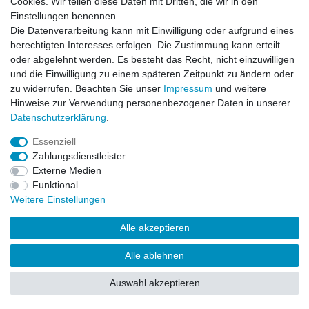
Cookies. Wir teilen diese Daten mit Dritten, die wir in den
Impressum
Daten­schutz­erklärung
AGB
Einstellungen benennen.
Die Datenverarbeitung kann mit Einwilligung oder aufgrund eines
berechtigten Interesses erfolgen. Die Zustimmung kann erteilt
Barrierefreiheitserklärung
Widerrufs­recht
oder abgelehnt werden. Es besteht das Recht, nicht einzuwilligen
und die Einwilligung zu einem späteren Zeitpunkt zu ändern oder
zu widerrufen. Beachten Sie unser
Impressum
und weitere
Kontakt
Vertrag widerrufen
Hinweise zur Verwendung personenbezogener Daten in unserer
Daten­schutz­erklärung
.
Essenziell
© Copyright 2026 | Alle Rechte vorbehalten.
Zahlungsdienstleister
Externe Medien
Funktional
Weitere Einstellungen
Alle akzeptieren
Alle ablehnen
Auswahl akzeptieren