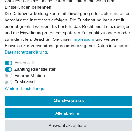
Cookies. Wir teilen diese Daten mit Dritten, die wir in den
Impressum
Daten­schutz­erklärung
AGB
Einstellungen benennen.
Die Datenverarbeitung kann mit Einwilligung oder aufgrund eines
berechtigten Interesses erfolgen. Die Zustimmung kann erteilt
Barrierefreiheitserklärung
Widerrufs­recht
oder abgelehnt werden. Es besteht das Recht, nicht einzuwilligen
und die Einwilligung zu einem späteren Zeitpunkt zu ändern oder
zu widerrufen. Beachten Sie unser
Impressum
und weitere
Kontakt
Vertrag widerrufen
Hinweise zur Verwendung personenbezogener Daten in unserer
Daten­schutz­erklärung
.
Essenziell
© Copyright 2026 | Alle Rechte vorbehalten.
Zahlungsdienstleister
Externe Medien
Funktional
Weitere Einstellungen
Alle akzeptieren
Alle ablehnen
Auswahl akzeptieren