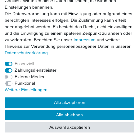
Cookies. Wir teilen diese Daten mit Dritten, die wir in den
Impressum
Daten­schutz­erklärung
AGB
Einstellungen benennen.
Die Datenverarbeitung kann mit Einwilligung oder aufgrund eines
berechtigten Interesses erfolgen. Die Zustimmung kann erteilt
Barrierefreiheitserklärung
Widerrufs­recht
oder abgelehnt werden. Es besteht das Recht, nicht einzuwilligen
und die Einwilligung zu einem späteren Zeitpunkt zu ändern oder
zu widerrufen. Beachten Sie unser
Impressum
und weitere
Kontakt
Vertrag widerrufen
Hinweise zur Verwendung personenbezogener Daten in unserer
Daten­schutz­erklärung
.
Essenziell
© Copyright 2026 | Alle Rechte vorbehalten.
Zahlungsdienstleister
Externe Medien
Funktional
Weitere Einstellungen
Alle akzeptieren
Alle ablehnen
Auswahl akzeptieren