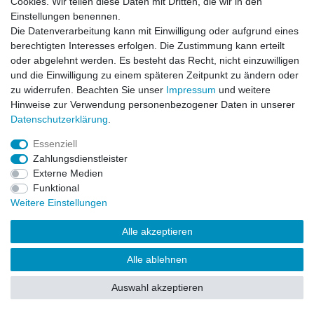
Cookies. Wir teilen diese Daten mit Dritten, die wir in den
Impressum
Daten­schutz­erklärung
AGB
Einstellungen benennen.
Die Datenverarbeitung kann mit Einwilligung oder aufgrund eines
berechtigten Interesses erfolgen. Die Zustimmung kann erteilt
Barrierefreiheitserklärung
Widerrufs­recht
oder abgelehnt werden. Es besteht das Recht, nicht einzuwilligen
und die Einwilligung zu einem späteren Zeitpunkt zu ändern oder
zu widerrufen. Beachten Sie unser
Impressum
und weitere
Kontakt
Vertrag widerrufen
Hinweise zur Verwendung personenbezogener Daten in unserer
Daten­schutz­erklärung
.
Essenziell
© Copyright 2026 | Alle Rechte vorbehalten.
Zahlungsdienstleister
Externe Medien
Funktional
Weitere Einstellungen
Alle akzeptieren
Alle ablehnen
Auswahl akzeptieren