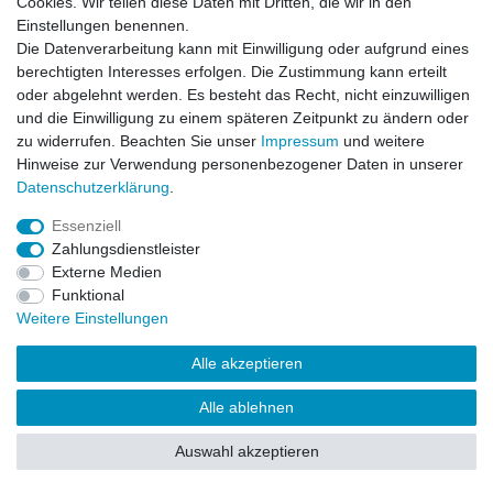
Cookies. Wir teilen diese Daten mit Dritten, die wir in den
Impressum
Daten­schutz­erklärung
AGB
Einstellungen benennen.
Die Datenverarbeitung kann mit Einwilligung oder aufgrund eines
berechtigten Interesses erfolgen. Die Zustimmung kann erteilt
Barrierefreiheitserklärung
Widerrufs­recht
oder abgelehnt werden. Es besteht das Recht, nicht einzuwilligen
und die Einwilligung zu einem späteren Zeitpunkt zu ändern oder
zu widerrufen. Beachten Sie unser
Impressum
und weitere
Kontakt
Vertrag widerrufen
Hinweise zur Verwendung personenbezogener Daten in unserer
Daten­schutz­erklärung
.
Essenziell
© Copyright 2026 | Alle Rechte vorbehalten.
Zahlungsdienstleister
Externe Medien
Funktional
Weitere Einstellungen
Alle akzeptieren
Alle ablehnen
Auswahl akzeptieren