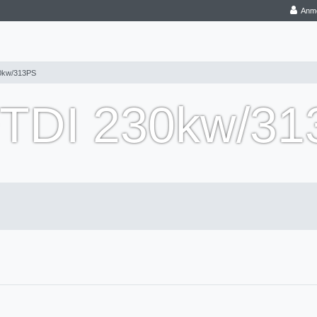
Anm
30kw/313PS
0TDI 230kw/3