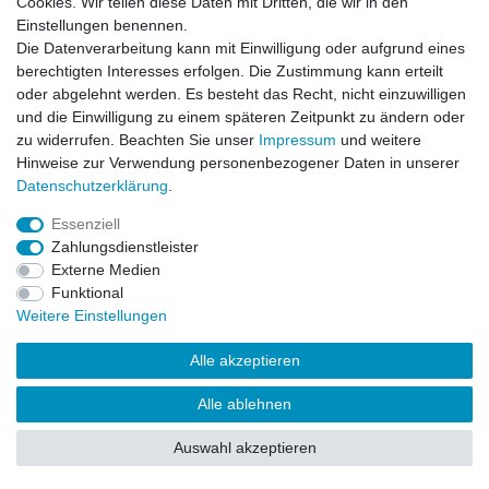
Cookies. Wir teilen diese Daten mit Dritten, die wir in den
Impressum
Daten­schutz­erklärung
AGB
Einstellungen benennen.
Die Datenverarbeitung kann mit Einwilligung oder aufgrund eines
berechtigten Interesses erfolgen. Die Zustimmung kann erteilt
Barrierefreiheitserklärung
Widerrufs­recht
oder abgelehnt werden. Es besteht das Recht, nicht einzuwilligen
und die Einwilligung zu einem späteren Zeitpunkt zu ändern oder
zu widerrufen. Beachten Sie unser
Impressum
und weitere
Kontakt
Vertrag widerrufen
Hinweise zur Verwendung personenbezogener Daten in unserer
Daten­schutz­erklärung
.
Essenziell
© Copyright 2026 | Alle Rechte vorbehalten.
Zahlungsdienstleister
Externe Medien
Funktional
Weitere Einstellungen
Alle akzeptieren
Alle ablehnen
Auswahl akzeptieren