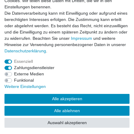
Cookies. Wir teilen diese Daten mit Dritten, die wir in den
Impressum
Daten­schutz­erklärung
AGB
Einstellungen benennen.
Die Datenverarbeitung kann mit Einwilligung oder aufgrund eines
berechtigten Interesses erfolgen. Die Zustimmung kann erteilt
Barrierefreiheitserklärung
Widerrufs­recht
oder abgelehnt werden. Es besteht das Recht, nicht einzuwilligen
und die Einwilligung zu einem späteren Zeitpunkt zu ändern oder
zu widerrufen. Beachten Sie unser
Impressum
und weitere
Kontakt
Vertrag widerrufen
Hinweise zur Verwendung personenbezogener Daten in unserer
Daten­schutz­erklärung
.
Essenziell
© Copyright 2026 | Alle Rechte vorbehalten.
Zahlungsdienstleister
Externe Medien
Funktional
Weitere Einstellungen
Alle akzeptieren
Alle ablehnen
Auswahl akzeptieren