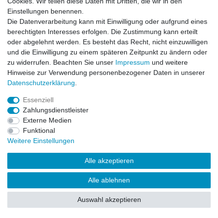
Cookies. Wir teilen diese Daten mit Dritten, die wir in den
Impressum
Daten­schutz­erklärung
AGB
Einstellungen benennen.
Die Datenverarbeitung kann mit Einwilligung oder aufgrund eines
berechtigten Interesses erfolgen. Die Zustimmung kann erteilt
Barrierefreiheitserklärung
Widerrufs­recht
oder abgelehnt werden. Es besteht das Recht, nicht einzuwilligen
und die Einwilligung zu einem späteren Zeitpunkt zu ändern oder
zu widerrufen. Beachten Sie unser
Impressum
und weitere
Kontakt
Vertrag widerrufen
Hinweise zur Verwendung personenbezogener Daten in unserer
Daten­schutz­erklärung
.
Essenziell
© Copyright 2026 | Alle Rechte vorbehalten.
Zahlungsdienstleister
Externe Medien
Funktional
Weitere Einstellungen
Alle akzeptieren
Alle ablehnen
Auswahl akzeptieren