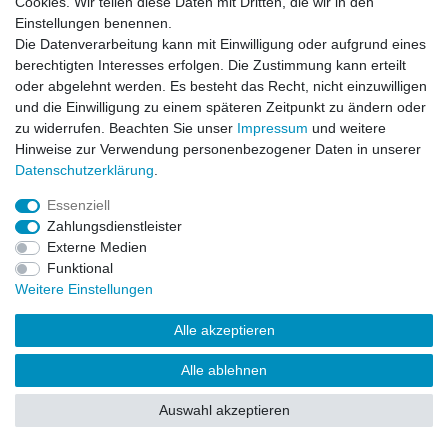
Cookies. Wir teilen diese Daten mit Dritten, die wir in den
Impressum
Daten­schutz­erklärung
AGB
Einstellungen benennen.
Die Datenverarbeitung kann mit Einwilligung oder aufgrund eines
berechtigten Interesses erfolgen. Die Zustimmung kann erteilt
Barrierefreiheitserklärung
Widerrufs­recht
oder abgelehnt werden. Es besteht das Recht, nicht einzuwilligen
und die Einwilligung zu einem späteren Zeitpunkt zu ändern oder
zu widerrufen. Beachten Sie unser
Impressum
und weitere
Kontakt
Vertrag widerrufen
Hinweise zur Verwendung personenbezogener Daten in unserer
Daten­schutz­erklärung
.
Essenziell
© Copyright 2026 | Alle Rechte vorbehalten.
Zahlungsdienstleister
Externe Medien
Funktional
Weitere Einstellungen
Alle akzeptieren
Alle ablehnen
Auswahl akzeptieren