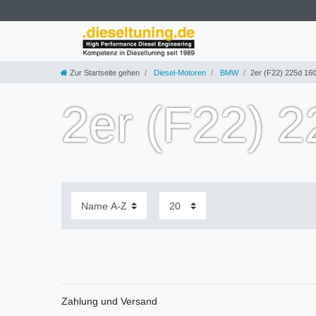
Zur Startseite gehen
Diesel-Motoren
BMW
2er (F22) 225d 1
2er (F22) 
Zahlung und Versand