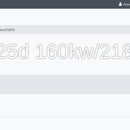
Anm
60kw/218PS
225d 160kw/21