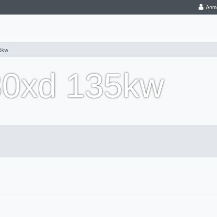
Anm
35kw
30xd 135kw