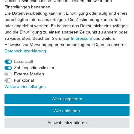
Cookies. Wir teilen diese Daten mit Dritten, die wir in den
Impressum
Daten­schutz­erklärung
AGB
Einstellungen benennen.
Die Datenverarbeitung kann mit Einwilligung oder aufgrund eines
berechtigten Interesses erfolgen. Die Zustimmung kann erteilt
Barrierefreiheitserklärung
Widerrufs­recht
oder abgelehnt werden. Es besteht das Recht, nicht einzuwilligen
und die Einwilligung zu einem späteren Zeitpunkt zu ändern oder
zu widerrufen. Beachten Sie unser
Impressum
und weitere
Kontakt
Vertrag widerrufen
Hinweise zur Verwendung personenbezogener Daten in unserer
Daten­schutz­erklärung
.
Essenziell
© Copyright 2026 | Alle Rechte vorbehalten.
Zahlungsdienstleister
Externe Medien
Funktional
Weitere Einstellungen
Alle akzeptieren
Alle ablehnen
Auswahl akzeptieren