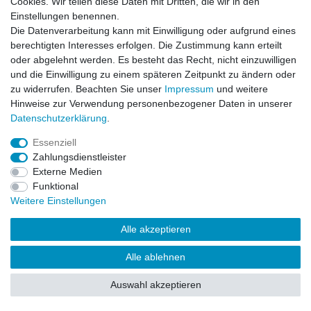
Cookies. Wir teilen diese Daten mit Dritten, die wir in den
Impressum
Daten­schutz­erklärung
AGB
Einstellungen benennen.
Die Datenverarbeitung kann mit Einwilligung oder aufgrund eines
berechtigten Interesses erfolgen. Die Zustimmung kann erteilt
Barrierefreiheitserklärung
Widerrufs­recht
oder abgelehnt werden. Es besteht das Recht, nicht einzuwilligen
und die Einwilligung zu einem späteren Zeitpunkt zu ändern oder
zu widerrufen. Beachten Sie unser
Impressum
und weitere
Kontakt
Vertrag widerrufen
Hinweise zur Verwendung personenbezogener Daten in unserer
Daten­schutz­erklärung
.
Essenziell
© Copyright 2026 | Alle Rechte vorbehalten.
Zahlungsdienstleister
Externe Medien
Funktional
Weitere Einstellungen
Alle akzeptieren
Alle ablehnen
Auswahl akzeptieren