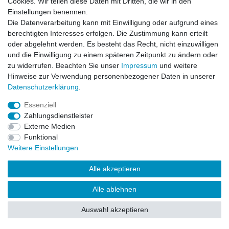
Cookies. Wir teilen diese Daten mit Dritten, die wir in den
Impressum
Daten­schutz­erklärung
AGB
Einstellungen benennen.
Die Datenverarbeitung kann mit Einwilligung oder aufgrund eines
berechtigten Interesses erfolgen. Die Zustimmung kann erteilt
Barrierefreiheitserklärung
Widerrufs­recht
oder abgelehnt werden. Es besteht das Recht, nicht einzuwilligen
und die Einwilligung zu einem späteren Zeitpunkt zu ändern oder
zu widerrufen. Beachten Sie unser
Impressum
und weitere
Kontakt
Vertrag widerrufen
Hinweise zur Verwendung personenbezogener Daten in unserer
Daten­schutz­erklärung
.
Essenziell
© Copyright 2026 | Alle Rechte vorbehalten.
Zahlungsdienstleister
Externe Medien
Funktional
Weitere Einstellungen
Alle akzeptieren
Alle ablehnen
Auswahl akzeptieren