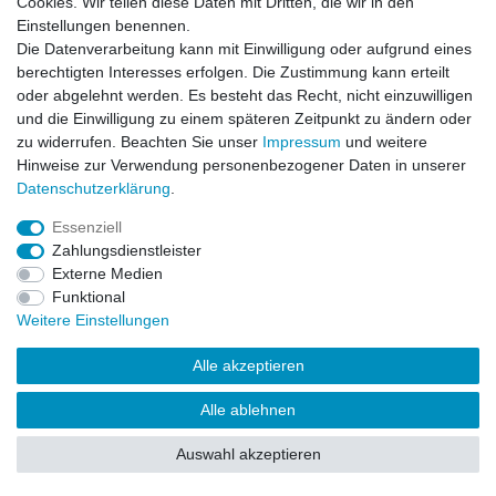
Cookies. Wir teilen diese Daten mit Dritten, die wir in den
Impressum
Daten­schutz­erklärung
AGB
Einstellungen benennen.
Die Datenverarbeitung kann mit Einwilligung oder aufgrund eines
berechtigten Interesses erfolgen. Die Zustimmung kann erteilt
Barrierefreiheitserklärung
Widerrufs­recht
oder abgelehnt werden. Es besteht das Recht, nicht einzuwilligen
und die Einwilligung zu einem späteren Zeitpunkt zu ändern oder
zu widerrufen. Beachten Sie unser
Impressum
und weitere
Kontakt
Vertrag widerrufen
Hinweise zur Verwendung personenbezogener Daten in unserer
Daten­schutz­erklärung
.
Essenziell
© Copyright 2026 | Alle Rechte vorbehalten.
Zahlungsdienstleister
Externe Medien
Funktional
Weitere Einstellungen
Alle akzeptieren
Alle ablehnen
Auswahl akzeptieren