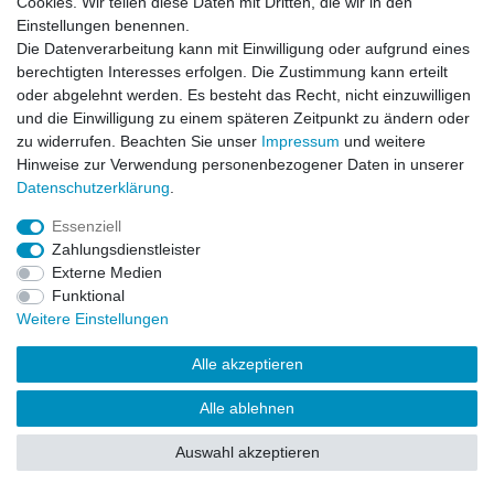
Cookies. Wir teilen diese Daten mit Dritten, die wir in den
Einstellungen benennen.
Impressum
Daten­schutz­erklärung
AGB
Die Datenverarbeitung kann mit Einwilligung oder aufgrund eines
berechtigten Interesses erfolgen. Die Zustimmung kann erteilt
oder abgelehnt werden. Es besteht das Recht, nicht einzuwilligen
Barrierefreiheitserklärung
Widerrufs­recht
und die Einwilligung zu einem späteren Zeitpunkt zu ändern oder
zu widerrufen. Beachten Sie unser
Impressum
und weitere
Hinweise zur Verwendung personenbezogener Daten in unserer
Kontakt
Daten­schutz­erklärung
.
Vertrag widerrufen
Essenziell
Zahlungsdienstleister
Externe Medien
© Copyright 2026 | Alle Rechte vorbehalten.
Funktional
Weitere Einstellungen
Alle akzeptieren
Alle ablehnen
Auswahl akzeptieren