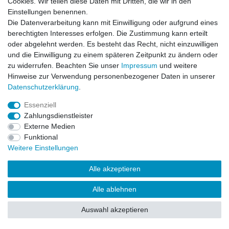
Cookies. Wir teilen diese Daten mit Dritten, die wir in den
Impressum
Daten­schutz­erklärung
AGB
Einstellungen benennen.
Die Datenverarbeitung kann mit Einwilligung oder aufgrund eines
berechtigten Interesses erfolgen. Die Zustimmung kann erteilt
Barrierefreiheitserklärung
Widerrufs­recht
oder abgelehnt werden. Es besteht das Recht, nicht einzuwilligen
und die Einwilligung zu einem späteren Zeitpunkt zu ändern oder
zu widerrufen. Beachten Sie unser
Impressum
und weitere
Kontakt
Vertrag widerrufen
Hinweise zur Verwendung personenbezogener Daten in unserer
Daten­schutz­erklärung
.
Essenziell
© Copyright 2026 | Alle Rechte vorbehalten.
Zahlungsdienstleister
Externe Medien
Funktional
Weitere Einstellungen
Alle akzeptieren
Alle ablehnen
Auswahl akzeptieren