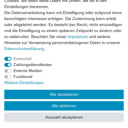
Cookies. Wir teilen diese Daten mit Dritten, die wir in den
Impressum
Daten­schutz­erklärung
AGB
Einstellungen benennen.
Die Datenverarbeitung kann mit Einwilligung oder aufgrund eines
berechtigten Interesses erfolgen. Die Zustimmung kann erteilt
Barrierefreiheitserklärung
Widerrufs­recht
oder abgelehnt werden. Es besteht das Recht, nicht einzuwilligen
und die Einwilligung zu einem späteren Zeitpunkt zu ändern oder
zu widerrufen. Beachten Sie unser
Impressum
und weitere
Kontakt
Vertrag widerrufen
Hinweise zur Verwendung personenbezogener Daten in unserer
Daten­schutz­erklärung
.
Essenziell
© Copyright 2026 | Alle Rechte vorbehalten.
Zahlungsdienstleister
Externe Medien
Funktional
Weitere Einstellungen
Alle akzeptieren
Alle ablehnen
Auswahl akzeptieren