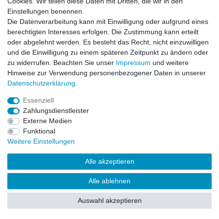
Cookies. Wir teilen diese Daten mit Dritten, die wir in den
Impressum
Daten­schutz­erklärung
AGB
Einstellungen benennen.
Die Datenverarbeitung kann mit Einwilligung oder aufgrund eines
berechtigten Interesses erfolgen. Die Zustimmung kann erteilt
Barrierefreiheitserklärung
Widerrufs­recht
oder abgelehnt werden. Es besteht das Recht, nicht einzuwilligen
und die Einwilligung zu einem späteren Zeitpunkt zu ändern oder
zu widerrufen. Beachten Sie unser
Impressum
und weitere
Kontakt
Vertrag widerrufen
Hinweise zur Verwendung personenbezogener Daten in unserer
Daten­schutz­erklärung
.
Essenziell
© Copyright 2026 | Alle Rechte vorbehalten.
Zahlungsdienstleister
Externe Medien
Funktional
Weitere Einstellungen
Alle akzeptieren
Alle ablehnen
Auswahl akzeptieren