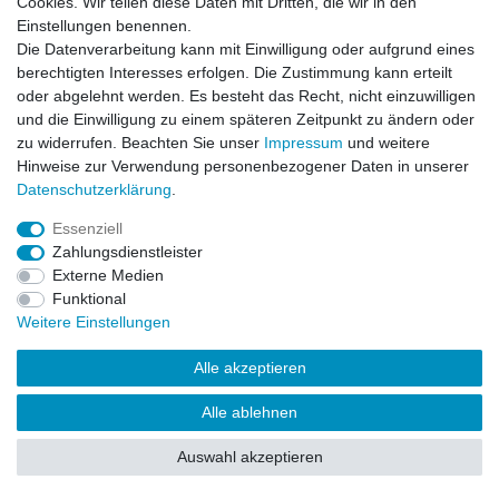
Cookies. Wir teilen diese Daten mit Dritten, die wir in den
Impressum
Daten­schutz­erklärung
AGB
Einstellungen benennen.
Die Datenverarbeitung kann mit Einwilligung oder aufgrund eines
berechtigten Interesses erfolgen. Die Zustimmung kann erteilt
Barrierefreiheitserklärung
Widerrufs­recht
oder abgelehnt werden. Es besteht das Recht, nicht einzuwilligen
und die Einwilligung zu einem späteren Zeitpunkt zu ändern oder
zu widerrufen. Beachten Sie unser
Impressum
und weitere
Kontakt
Vertrag widerrufen
Hinweise zur Verwendung personenbezogener Daten in unserer
Daten­schutz­erklärung
.
Essenziell
© Copyright 2026 | Alle Rechte vorbehalten.
Zahlungsdienstleister
Externe Medien
Funktional
Weitere Einstellungen
Alle akzeptieren
Alle ablehnen
Auswahl akzeptieren