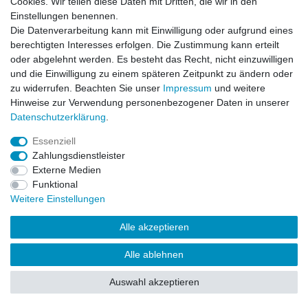
Cookies. Wir teilen diese Daten mit Dritten, die wir in den
Impressum
Daten­schutz­erklärung
AGB
Einstellungen benennen.
Die Datenverarbeitung kann mit Einwilligung oder aufgrund eines
berechtigten Interesses erfolgen. Die Zustimmung kann erteilt
Barrierefreiheitserklärung
Widerrufs­recht
oder abgelehnt werden. Es besteht das Recht, nicht einzuwilligen
und die Einwilligung zu einem späteren Zeitpunkt zu ändern oder
zu widerrufen. Beachten Sie unser
Impressum
und weitere
Kontakt
Vertrag widerrufen
Hinweise zur Verwendung personenbezogener Daten in unserer
Daten­schutz­erklärung
.
Essenziell
© Copyright 2026 | Alle Rechte vorbehalten.
Zahlungsdienstleister
Externe Medien
Funktional
Weitere Einstellungen
Alle akzeptieren
Alle ablehnen
Auswahl akzeptieren