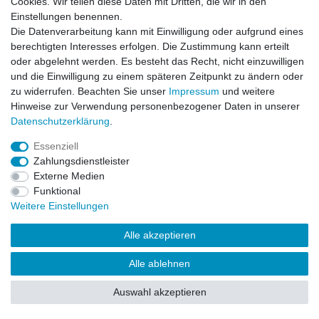
Cookies. Wir teilen diese Daten mit Dritten, die wir in den
Impressum
Daten­schutz­erklärung
AGB
Einstellungen benennen.
Die Datenverarbeitung kann mit Einwilligung oder aufgrund eines
berechtigten Interesses erfolgen. Die Zustimmung kann erteilt
Barrierefreiheitserklärung
Widerrufs­recht
oder abgelehnt werden. Es besteht das Recht, nicht einzuwilligen
und die Einwilligung zu einem späteren Zeitpunkt zu ändern oder
zu widerrufen. Beachten Sie unser
Impressum
und weitere
Kontakt
Vertrag widerrufen
Hinweise zur Verwendung personenbezogener Daten in unserer
Daten­schutz­erklärung
.
Essenziell
© Copyright 2026 | Alle Rechte vorbehalten.
Zahlungsdienstleister
Externe Medien
Funktional
Weitere Einstellungen
Alle akzeptieren
Alle ablehnen
Auswahl akzeptieren