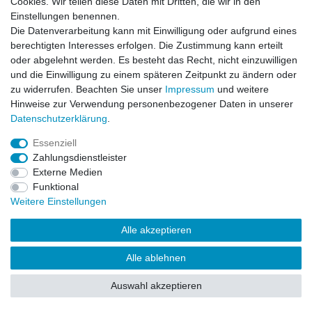
Cookies. Wir teilen diese Daten mit Dritten, die wir in den
Impressum
Daten­schutz­erklärung
AGB
Einstellungen benennen.
Die Datenverarbeitung kann mit Einwilligung oder aufgrund eines
berechtigten Interesses erfolgen. Die Zustimmung kann erteilt
Barrierefreiheitserklärung
Widerrufs­recht
oder abgelehnt werden. Es besteht das Recht, nicht einzuwilligen
und die Einwilligung zu einem späteren Zeitpunkt zu ändern oder
zu widerrufen. Beachten Sie unser
Impressum
und weitere
Kontakt
Vertrag widerrufen
Hinweise zur Verwendung personenbezogener Daten in unserer
Daten­schutz­erklärung
.
Essenziell
© Copyright 2026 | Alle Rechte vorbehalten.
Zahlungsdienstleister
Externe Medien
Funktional
Weitere Einstellungen
Alle akzeptieren
Alle ablehnen
Auswahl akzeptieren