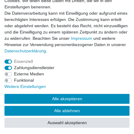
Cookies. Wir teilen diese Daten mit Dritten, die wir in den
Impressum
Daten­schutz­erklärung
AGB
Einstellungen benennen.
Die Datenverarbeitung kann mit Einwilligung oder aufgrund eines
berechtigten Interesses erfolgen. Die Zustimmung kann erteilt
Barrierefreiheitserklärung
Widerrufs­recht
oder abgelehnt werden. Es besteht das Recht, nicht einzuwilligen
und die Einwilligung zu einem späteren Zeitpunkt zu ändern oder
zu widerrufen. Beachten Sie unser
Impressum
und weitere
Kontakt
Vertrag widerrufen
Hinweise zur Verwendung personenbezogener Daten in unserer
Daten­schutz­erklärung
.
Essenziell
© Copyright 2026 | Alle Rechte vorbehalten.
Zahlungsdienstleister
Externe Medien
Funktional
Weitere Einstellungen
Alle akzeptieren
Alle ablehnen
Auswahl akzeptieren