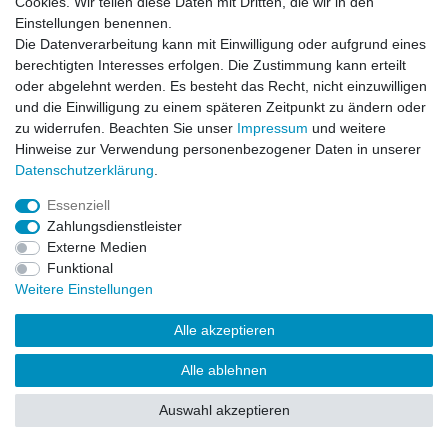
Cookies. Wir teilen diese Daten mit Dritten, die wir in den
Impressum
Daten­schutz­erklärung
AGB
Einstellungen benennen.
Die Datenverarbeitung kann mit Einwilligung oder aufgrund eines
berechtigten Interesses erfolgen. Die Zustimmung kann erteilt
Barrierefreiheitserklärung
Widerrufs­recht
oder abgelehnt werden. Es besteht das Recht, nicht einzuwilligen
und die Einwilligung zu einem späteren Zeitpunkt zu ändern oder
zu widerrufen. Beachten Sie unser
Impressum
und weitere
Kontakt
Vertrag widerrufen
Hinweise zur Verwendung personenbezogener Daten in unserer
Daten­schutz­erklärung
.
Essenziell
© Copyright 2026 | Alle Rechte vorbehalten.
Zahlungsdienstleister
Externe Medien
Funktional
Weitere Einstellungen
Alle akzeptieren
Alle ablehnen
Auswahl akzeptieren