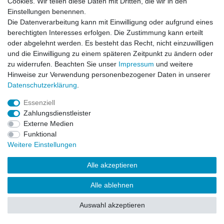
Cookies. Wir teilen diese Daten mit Dritten, die wir in den
Einstellungen benennen.
Impressum
Daten­schutz­erklärung
AGB
Die Datenverarbeitung kann mit Einwilligung oder aufgrund eines
berechtigten Interesses erfolgen. Die Zustimmung kann erteilt
oder abgelehnt werden. Es besteht das Recht, nicht einzuwilligen
Barrierefreiheitserklärung
Widerrufs­recht
und die Einwilligung zu einem späteren Zeitpunkt zu ändern oder
zu widerrufen. Beachten Sie unser
Impressum
und weitere
Hinweise zur Verwendung personenbezogener Daten in unserer
Kontakt
Daten­schutz­erklärung
.
Vertrag widerrufen
Essenziell
Zahlungsdienstleister
Externe Medien
© Copyright 2026 | Alle Rechte vorbehalten.
Funktional
Weitere Einstellungen
Alle akzeptieren
Alle ablehnen
Auswahl akzeptieren