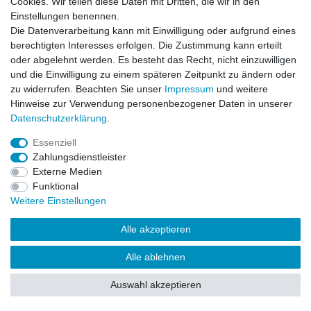
Cookies. Wir teilen diese Daten mit Dritten, die wir in den
Impressum
Daten­schutz­erklärung
AGB
Einstellungen benennen.
Die Datenverarbeitung kann mit Einwilligung oder aufgrund eines
berechtigten Interesses erfolgen. Die Zustimmung kann erteilt
Barrierefreiheitserklärung
Widerrufs­recht
oder abgelehnt werden. Es besteht das Recht, nicht einzuwilligen
und die Einwilligung zu einem späteren Zeitpunkt zu ändern oder
zu widerrufen. Beachten Sie unser
Impressum
und weitere
Kontakt
Vertrag widerrufen
Hinweise zur Verwendung personenbezogener Daten in unserer
Daten­schutz­erklärung
.
Essenziell
© Copyright 2026 | Alle Rechte vorbehalten.
Zahlungsdienstleister
Externe Medien
Funktional
Weitere Einstellungen
Alle akzeptieren
Alle ablehnen
Auswahl akzeptieren