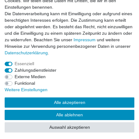
Cookies. Wir teilen diese Daten mit Dritten, die wir in den
Impressum
Daten­schutz­erklärung
AGB
Einstellungen benennen.
Die Datenverarbeitung kann mit Einwilligung oder aufgrund eines
berechtigten Interesses erfolgen. Die Zustimmung kann erteilt
Barrierefreiheitserklärung
Widerrufs­recht
oder abgelehnt werden. Es besteht das Recht, nicht einzuwilligen
und die Einwilligung zu einem späteren Zeitpunkt zu ändern oder
zu widerrufen. Beachten Sie unser
Impressum
und weitere
Kontakt
Vertrag widerrufen
Hinweise zur Verwendung personenbezogener Daten in unserer
Daten­schutz­erklärung
.
Essenziell
© Copyright 2026 | Alle Rechte vorbehalten.
Zahlungsdienstleister
Externe Medien
Funktional
Weitere Einstellungen
Alle akzeptieren
Alle ablehnen
Auswahl akzeptieren