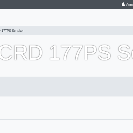
Anm
 177PS Schalter
 CRD 177PS Sc