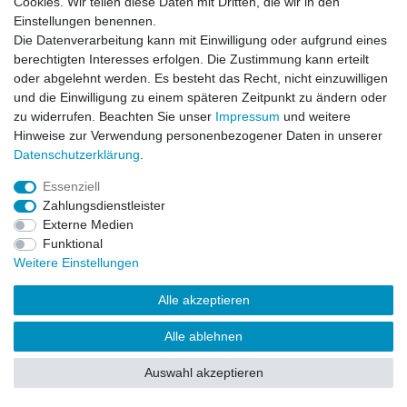
Cookies. Wir teilen diese Daten mit Dritten, die wir in den
Einstellungen benennen.
Impressum
Daten­schutz­erklärung
AGB
Die Datenverarbeitung kann mit Einwilligung oder aufgrund eines
berechtigten Interesses erfolgen. Die Zustimmung kann erteilt
oder abgelehnt werden. Es besteht das Recht, nicht einzuwilligen
Barrierefreiheitserklärung
Widerrufs­recht
und die Einwilligung zu einem späteren Zeitpunkt zu ändern oder
zu widerrufen. Beachten Sie unser
Impressum
und weitere
Hinweise zur Verwendung personenbezogener Daten in unserer
Kontakt
Daten­schutz­erklärung
.
Vertrag widerrufen
Essenziell
Zahlungsdienstleister
Externe Medien
© Copyright 2026 | Alle Rechte vorbehalten.
Funktional
Weitere Einstellungen
Alle akzeptieren
Alle ablehnen
Auswahl akzeptieren