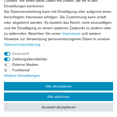
Cookies. Wir teilen diese Daten mit Dritten, die wir in den
Impressum
Daten­schutz­erklärung
AGB
Einstellungen benennen.
Die Datenverarbeitung kann mit Einwilligung oder aufgrund eines
berechtigten Interesses erfolgen. Die Zustimmung kann erteilt
Barrierefreiheitserklärung
Widerrufs­recht
oder abgelehnt werden. Es besteht das Recht, nicht einzuwilligen
und die Einwilligung zu einem späteren Zeitpunkt zu ändern oder
zu widerrufen. Beachten Sie unser
Impressum
und weitere
Kontakt
Vertrag widerrufen
Hinweise zur Verwendung personenbezogener Daten in unserer
Daten­schutz­erklärung
.
Essenziell
© Copyright 2026 | Alle Rechte vorbehalten.
Zahlungsdienstleister
Externe Medien
Funktional
Weitere Einstellungen
Alle akzeptieren
Alle ablehnen
Auswahl akzeptieren